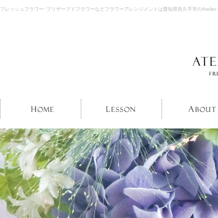
フレッシュフラワー･プリザーブドフラワーなどフラワーアレンジメントは愛知県長久手市のAtelier Gr