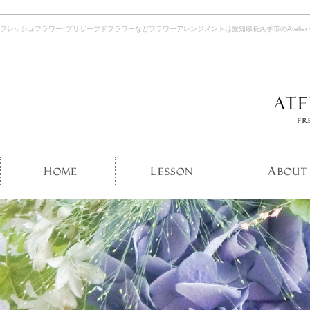
フレッシュフラワー･プリザーブドフラワーなどフラワーアレンジメントは愛知県長久手市のAtelier Gr