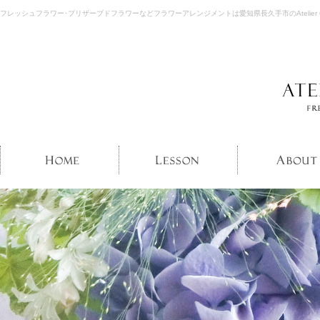
フレッシュフラワー･プリザーブドフラワーなどフラワーアレンジメントは愛知県長久手市のAtelier Gr